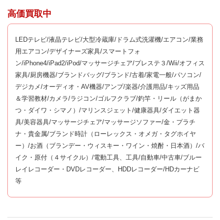
高価買取中
LEDテレビ/液晶テレビ/大型冷蔵庫/ドラム式洗濯機/エアコン/業務
用エアコン/デザイナーズ家具/スマートフォ
ン/iPhone4/iPad2/iPod/マッサージチェア/プレステ３/Wii/オフィス
家具/厨房機器/ブランドバッグ/ブランド/古着/家電一般/パソコン/
デジカメ/オーディオ・AV機器/アンプ/楽器/介護用品/キッズ用品
＆学習教材/カメラ/ラジコン/ゴルフクラブ/釣竿・リール（がまか
つ・ダイワ・シマノ）/マリンスジェット/健康器具/ダイエット器
具/美容器具/マッサージチェア/マッサージソファー/金・プラチ
ナ・貴金属/ブランド時計（ローレックス・オメガ・タグホイヤ
ー）/お酒（ブランデー・ウィスキー・ワイン・焼酎・日本酒）/バ
イク・原付（４サイクル）/電動工具、工具/自動車/中古車/ブルー
レイレコーダー・DVDレコーダー、HDDレコーダー/HDカーナビ
等