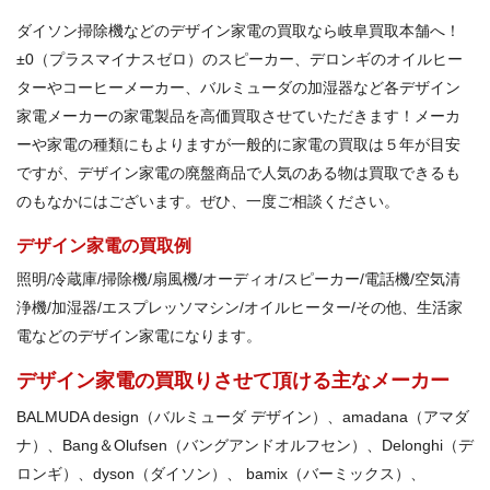
ダイソン掃除機などのデザイン家電の買取なら岐阜買取本舗へ！
±0（プラスマイナスゼロ）のスピーカー、デロンギのオイルヒー
ターやコーヒーメーカー、バルミューダの加湿器など各デザイン
家電メーカーの家電製品を高価買取させていただきます！メーカ
ーや家電の種類にもよりますが一般的に家電の買取は５年が目安
ですが、デザイン家電の廃盤商品で人気のある物は買取できるも
のもなかにはございます。ぜひ、一度ご相談ください。
デザイン家電の買取例
照明/冷蔵庫/掃除機/扇風機/オーディオ/スピーカー/電話機/空気清
浄機/加湿器/エスプレッソマシン/オイルヒーター/その他、生活家
電などのデザイン家電になります。
デザイン家電の買取りさせて頂ける主なメーカー
BALMUDA design（バルミューダ デザイン）、amadana（アマダ
ナ）、Bang＆Olufsen（バングアンドオルフセン）、Delonghi（デ
ロンギ）、dyson（ダイソン）、 bamix（バーミックス）、