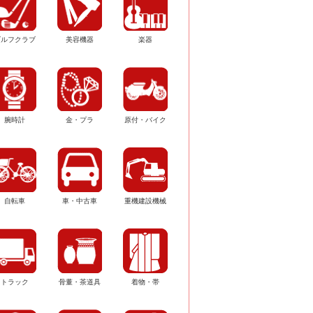
ゴルフクラブ
美容機器
楽器
腕時計
金・プラ
原付・バイク
自転車
車・中古車
重機建設機械
トラック
骨董・茶道具
着物・帯