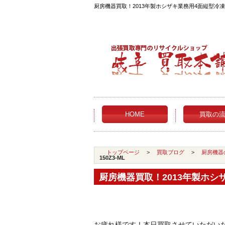
厨房機器買取！2013年製ホシザキ業務用4面縦型冷凍庫
HOME
買取の
トップページ
>
買取ブログ
>
厨房機器
150Z3-ML
厨房機器買取！2013年製ホシザキ
お疲れ様です！本日買取させていただいた