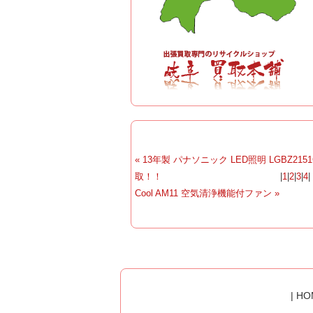
« 13年製 パナソニック LED照明 LGBZ2151
取！！
|
1
|
2
|
3
|
4
Cool AM11 空気清浄機能付ファン »
|
HO