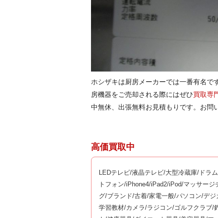
ホシザキは厨房メーカーでは一番有名で
房機器をご売却される際にはぜひ
買取専
中無休、出張無料お見積もりです。お問
高価買取中
LEDテレビ/液晶テレビ/大型冷蔵庫/ドラ
トフォン/iPhone4/iPad2/iPod/マ
グ/ブランド/古着/家電一般/パソコン/デ
学習教材/カメラ/ラジコン/ゴルフクラブ