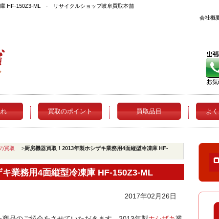
 HF-150Z3-ML - リサイクルショップ岐阜買取本舗
会社概
流れ
買取のポイント
買取品目
よく
の買取
>
厨房機器買取！2013年製ホシザキ業務用4面縦型冷凍庫 HF-
業務用4面縦型冷凍庫 HF-150Z3-ML
2017年02月26日
商品のご紹介をさせていただきます。2013年製
ホシザキ
業