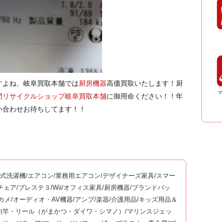
すよね、岐阜買取本舗では
厨房機器
高価買取いたします！厨
門リサイクルショップ岐阜買取本舗
に御用命ください！！年
い合わせお待ちしてます！！
ム式洗濯機/エアコン/業務用エアコン/デザイナーズ家具/スマー
ッサージチェア/プレステ３/Wii/オフィス家具/厨房機器/ブランドバッ
ジカメ/オーディオ・AV機器/アンプ/楽器/介護用品/キッズ用品＆
/釣竿・リール（がまかつ・ダイワ・シマノ）/マリンスジェッ