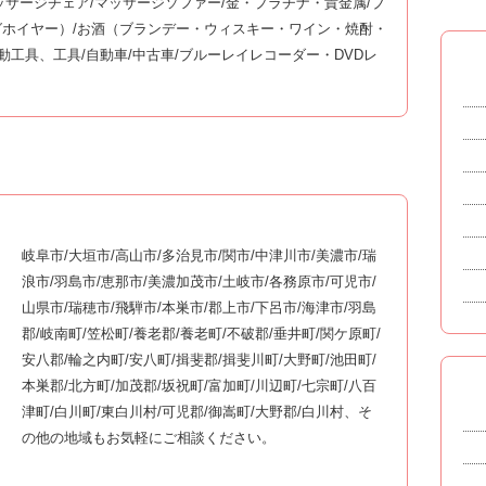
マッサージチェア/マッサージソファー/金・プラチナ・貴金属/ブ
ホイヤー）/お酒（ブランデー・ウィスキー・ワイン・焼酎・
動工具、工具/自動車/中古車/ブルーレイレコーダー・DVDレ
岐阜市/大垣市/高山市/多治見市/関市/中津川市/美濃市/瑞
浪市/羽島市/恵那市/美濃加茂市/土岐市/各務原市/可児市/
山県市/瑞穂市/飛騨市/本巣市/郡上市/下呂市/海津市/羽島
郡/岐南町/笠松町/養老郡/養老町/不破郡/垂井町/関ケ原町/
安八郡/輪之内町/安八町/揖斐郡/揖斐川町/大野町/池田町/
本巣郡/北方町/加茂郡/坂祝町/富加町/川辺町/七宗町/八百
津町/白川町/東白川村/可児郡/御嵩町/大野郡/白川村、そ
の他の地域もお気軽にご相談ください。